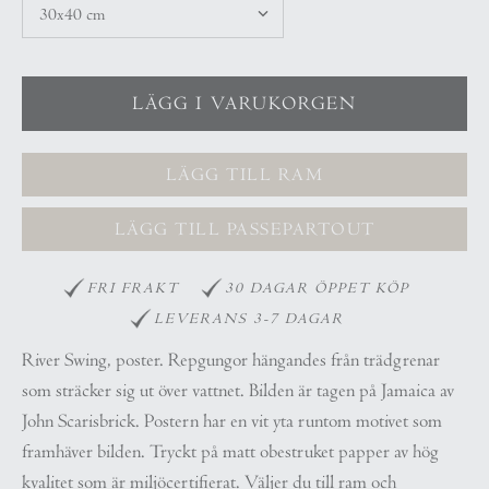
LÄGG TILL RAM
LÄGG TILL PASSEPARTOUT
FRI FRAKT
30 DAGAR ÖPPET KÖP
LEVERANS 3-7 DAGAR
River Swing, poster. Repgungor hängandes från trädgrenar
som sträcker sig ut över vattnet.
Bilden är tagen på Jamaica av
John Scarisbrick. Postern har en vit yta runtom motivet som
framhäver bilden. Tryckt på matt obestruket papper av hög
kvalitet som är miljöcertifierat. Väljer du till ram och