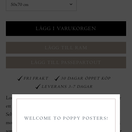
LÄGG TILL RAM
LÄGG TILL PASSEPARTOUT
FRI FRAKT
30 DAGAR ÖPPET KÖP
LEVERANS 3-7 DAGAR
Lost & Found, poster. Svart-vitt fotografi av en kvinna under
ett träd med vatten i bakgrunden. Fotografi av Patrik
Sehlstedt. Poster med vit yta runtom bilden som framhäver
WELCOME TO POPPY POSTERS!
motivet.
Väljer du till ram och passepartout i samma storlek
som postern passar allt perfekt. Ram och passepartout ingår