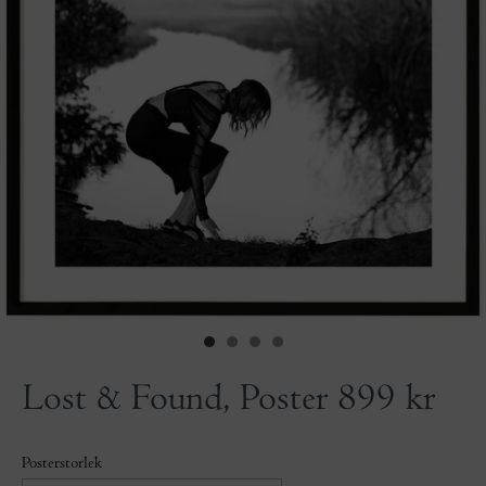
Lost & Found, Poster
899 kr
Posterstorlek