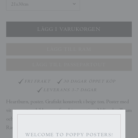
LÄGG TILL RAM
LÄGG TILL PASSEPARTOUT
FRI FRAKT
30 DAGAR ÖPPET KÖP
LEVERANS 3-7 DAGAR
Heartburn, poster. Grafiskt konstverk i beige ton. Poster med
vit yta runtom bilden som framhäver motivet.
Väljer du till ram
och passepartout i samma storlek passar allt perfekt ihop.
Ram och passepartout ingår ej.
WELCOME TO POPPY POSTERS!