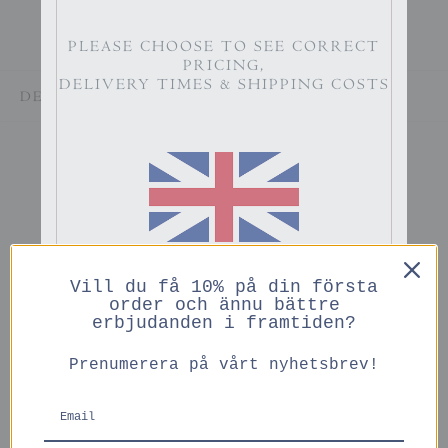
PLEASE CHOOSE TO SEE CORRECT
PRICING,
DELIVERY TIMES & SHIPPING COSTS
DELA
Du kanske också gillar
ENGLISH
Vill du få 10% på din första
PRICES IN GBP
order och ännu bättre
erbjudanden i framtiden?
Prenumerera på vårt nyhetsbrev!