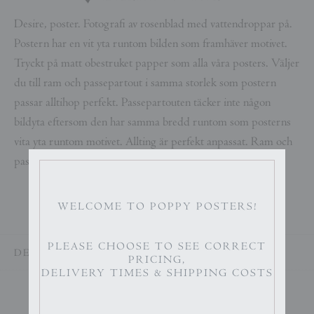
Desire, poster. Fotografi av rosenblad med vattendroppar på.
Postern har en vit yta runtom bilden som framhäver motivet.
Tryckt på matt obestruket papper som alla våra posters. Väljer
du till ram och passepartout i samma storlek som postern
passar alltihop perfekt. Passepartouten täcker inte någon
bildyta eftersom den har samma bredd runtom som posterns
vita yta runtom motivet. Allting är perfekt anpassat. Ram och
passepartout ingår ej.
WELCOME TO POPPY POSTERS!
PLEASE CHOOSE TO SEE CORRECT
DELA
PRICING,
DELIVERY TIMES & SHIPPING COSTS