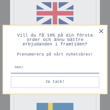
Du kanske också gillar
ENGLISH
Vill du få 10% på din första
PRICES IN GBP
order och ännu bättre
erbjudanden i framtiden?
Prenumerera på vårt nyhetsbrev!
Liquid Lapse
Another Rose
ENGLISH
Ja tack!
479 kr
479 kr
PRICES IN EURO