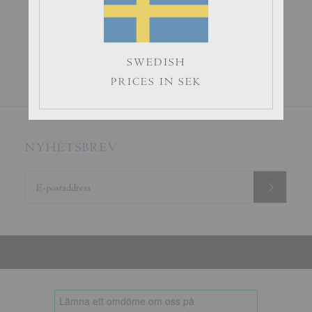
Roxy Rose
SWEDISH
349 kr
PRICES IN SEK
NYHETSBREV