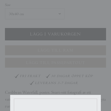
Size
LÄGG TILL RAM
LÄGG TILL PASSEPARTOUT
FRI FRAKT
30 DAGAR ÖPPET KÖP
LEVERANS 3-7 DAGAR
Caribbean Waterfall, poster. Svart-vitt fotografi av ett
vattenfall på Jamaica,
av John Scarisbrick. Postern har en vit yta
runtom motivet som framhäver bilden. Tryckt på matt