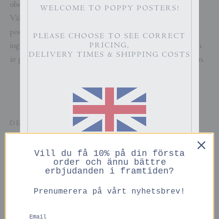
obestruket papper av hög kvalitet som är miljöcertifierat.
WELCOME TO POPPY POSTERS!
Väljer du till ram och passepartout i samma storlek som
postern passar allting perfekt ihop. Ram och passepartout
PLEASE CHOOSE TO SEE CORRECT
ingår ej. Passepartouten täcker inget av motivet eftersom den
PRICING,
DELIVERY TIMES & SHIPPING COSTS
är perfekt anpassad till posterns vita yta runtom själva bilden.
DELA
ENGLISH
Vill du få 10% på din första
PRICES IN GBP
order och ännu bättre
erbjudanden i framtiden?
Du kanske också gillar
Prenumerera på vårt nyhetsbrev!