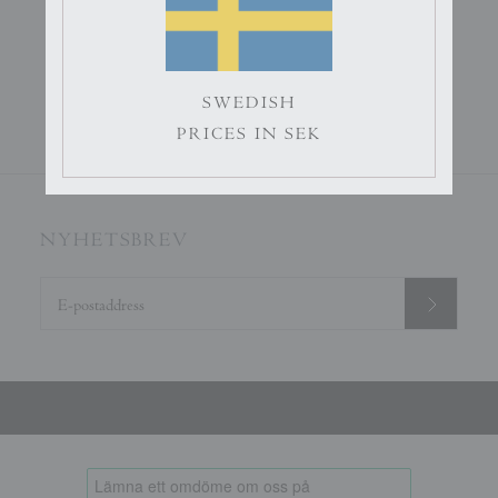
Passepartout
SWEDISH
949 kr
PRICES IN SEK
NYHETSBREV