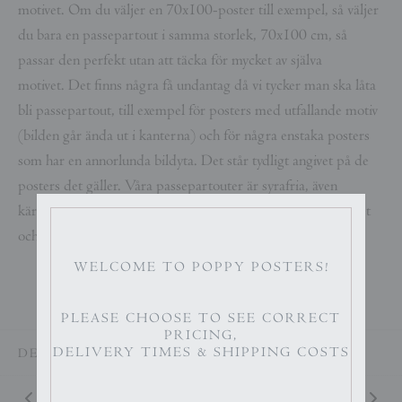
motivet. Om du väljer en 70x100-poster till exempel, så väljer
du bara en passepartout i samma storlek, 70x100 cm, så
passar den perfekt utan att täcka för mycket av själva
motivet. Det finns några få undantag då vi tycker man ska låta
bli passepartout, till exempel för posters med utfallande motiv
(bilden går ända ut i kanterna) och för några enstaka posters
som har en annorlunda bildyta. Det står tydligt angivet på de
posters det gäller. Våra passepartouter är syrafria, även
kärnan. Dessutom är de arkivbeständiga, håller museikvalitet
och är lätta att montera.
WELCOME TO POPPY POSTERS!
PLEASE CHOOSE TO SEE CORRECT
PRICING,
DELIVERY TIMES & SHIPPING COSTS
DELA