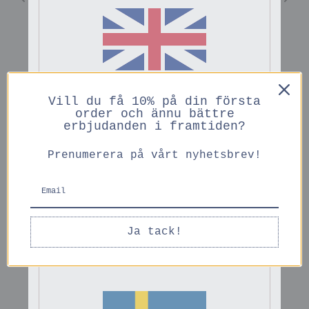
Du kanske också gillar
ENGLISH
Vill du få 10% på din första
PRICES IN GBP
order och ännu bättre
erbjudanden i framtiden?
Prenumerera på vårt nyhetsbrev!
SLUTSÅLD
Passepartout
Passepartout
ENGLISH
Ja tack!
199 kr
89 kr
PRICES IN EURO