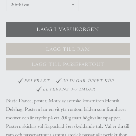
LÄGG TILL RAM
LÄGG TILL PASSEPARTOUT
FRI FRAKT
30 DAGAR ÖPPET KÖP
LEVERANS 3-7 DAGAR
Nude Dance, poster. Motiv av svenske konstnären Henrik
Delehag. Postern har en vit yta runtom bilden som framhäver
motivet och är tryckt på ett 200g matt högkvalitetspapper.
Postern skickas väl förpackad i en skyddande tub.
Väljer du till
ram och passepartout i samma storlek passar allt perfekt ihop.