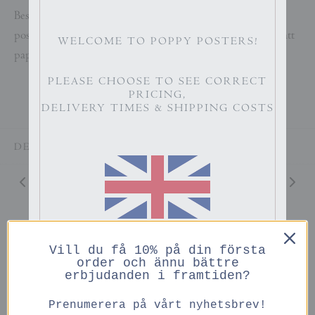
Beställer du till ram och passepartout i samma storlek som
postern passar allting perfekt ihop. Tryckt på obestruket matt
WELCOME TO POPPY POSTERS!
papper som alla våra posters.
PLEASE CHOOSE TO SEE CORRECT
PRICING,
DELIVERY TIMES & SHIPPING COSTS
DELA
ENGLISH
Vill du få 10% på din första
PRICES IN GBP
Du kanske också gillar
order och ännu bättre
erbjudanden i framtiden?
Prenumerera på vårt nyhetsbrev!