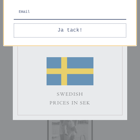
ENGLISH
Ja tack!
Golden Times
PRICES IN EURO
279 kr
Me & My Buddy
279 kr
SWEDISH
PRICES IN SEK