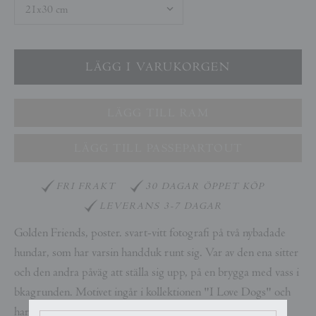
LÄGG TILL RAM
LÄGG TILL PASSEPARTOUT
FRI FRAKT
30 DAGAR ÖPPET KÖP
LEVERANS 3-7 DAGAR
Golden Friends, poster. svart-vitt fotografi på två nybadade
hundar, som har varsin handduk runt sig. Var av den ena sitter
och den andra påväg att ställa sig upp, på en brygga med vass i
bkagrunden.
Motivet ingår i kollektionen "I Love Dogs" och
har en vit yta runtom bilden som framhäver fotografiet.