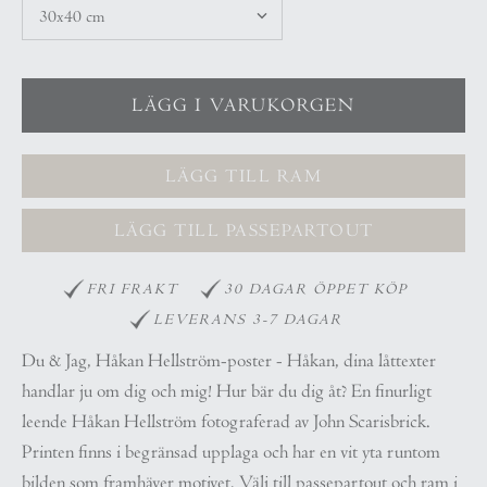
LÄGG TILL RAM
LÄGG TILL PASSEPARTOUT
FRI FRAKT
30 DAGAR ÖPPET KÖP
LEVERANS 3-7 DAGAR
Du & Jag, Håkan Hellström-poster - Håkan, dina låttexter
handlar ju om dig och mig! Hur bär du dig åt? En finurligt
leende Håkan Hellström fotograferad av John Scarisbrick.
Printen finns i begränsad upplaga och har en vit yta runtom
bilden som framhäver motivet. Välj till passepartout och ram i